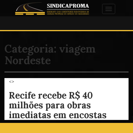
Alternar na
Categoria:
viagem
Nordeste
<>
Recife recebe R$ 40
milhões para obras
imediatas em encostas