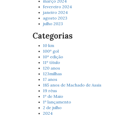
março 2024
fevereiro 2024
janeiro 2024
agosto 2023
julho 2023
Categorias
10 km
100º gol
10ª edição
11º título
120 anos
123milhas
17 anos
185 anos de Machado de Assis
19 réus
1º de Maio
1º lançamento
2 de julho
2024