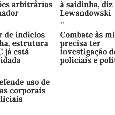
ões arbitrárias
à saidinha, diz
uador
Lewandowski
<>
 de indícios
Combate às mil
ha, estrutura
precisa ter
 já está
investigação d
lidada
policiais e polí
efende uso de
as corporais
liciais