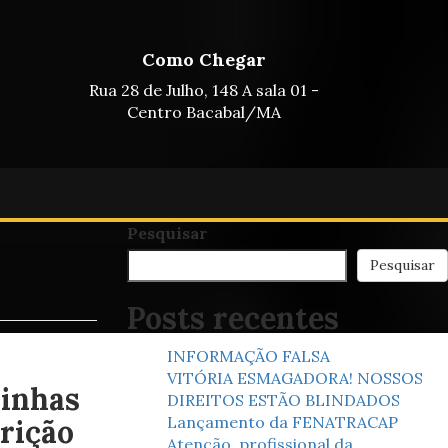
Como Chegar
Rua 28 de Julho, 148 A sala 01 -
Centro Bacabal/MA
Pesquisar
Pesquisar
Posts recentes
INFORMAÇÃO FALSA
VITÓRIA ESMAGADORA! NOSSOS
linhas
DIREITOS ESTÃO BLINDADOS
Lançamento da FENATRACAP
trição
Atenção, profissional da