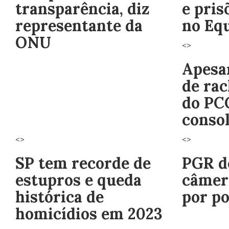
transparência, diz
e pris
representante da
no Eq
ONU
<>
Apesar
de rac
do PCC
conso
<>
<>
SP tem recorde de
PGR d
estupros e queda
câmer
histórica de
por po
homicídios em 2023