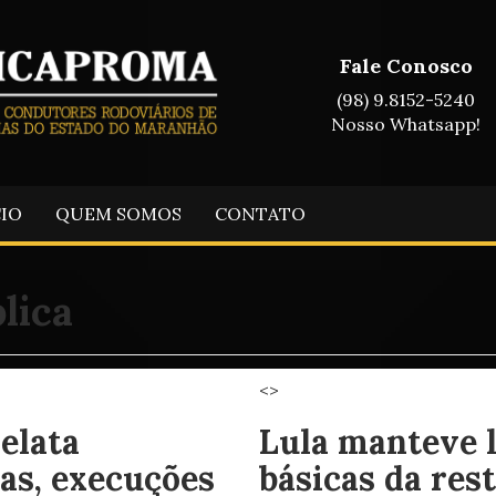
Fale Conosco
(98) 9.8152-5240
Nosso Whatsapp!
CIO
QUEM SOMOS
CONTATO
lica
<>
elata
Lula manteve 
as, execuções
básicas da res