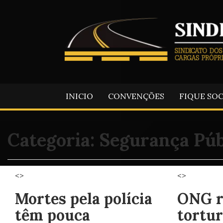
INICIO
CONVENÇÕES
FIQUE SO
Categoria:
Segurança Púb
<>
<>
Mortes pela polícia
ONG r
têm pouca
tortur