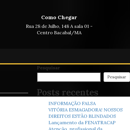
Como Chegar
Rua 28 de Julho, 148 A sala 01 -
Centro Bacabal/MA
Pesquisar
Pesquisar
Posts recentes
INFORMAÇÃO FALSA
VITÓRIA ESMAGADORA! NOSSOS
DIREITOS ESTÃO BLINDADOS
Lançamento da FENATRACAP
Atenção, profissional da