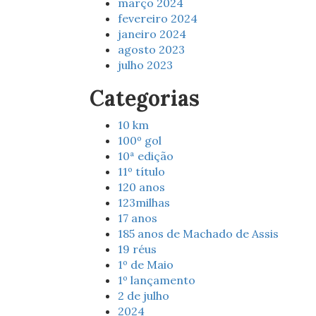
março 2024
fevereiro 2024
janeiro 2024
agosto 2023
julho 2023
Categorias
10 km
100º gol
10ª edição
11º título
120 anos
123milhas
17 anos
185 anos de Machado de Assis
19 réus
1º de Maio
1º lançamento
2 de julho
2024