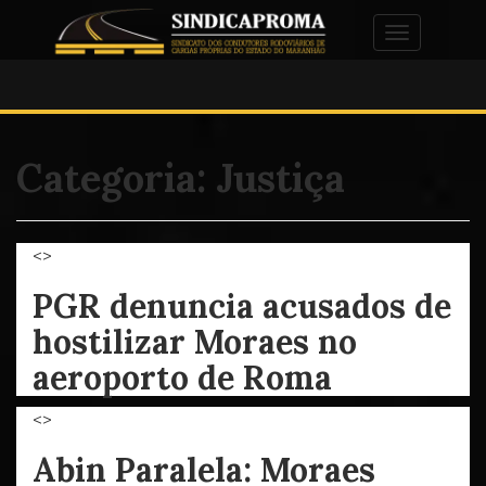
Alternar na
Categoria:
Justiça
<>
PGR denuncia acusados de
hostilizar Moraes no
aeroporto de Roma
<>
Abin Paralela: Moraes