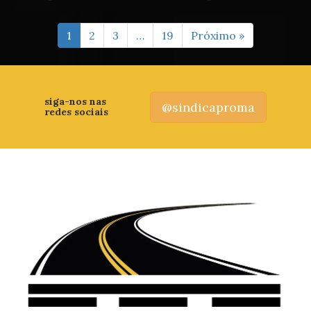
1
2
3
…
19
Próximo »
siga-nos nas
@sindicaproma
redes sociais