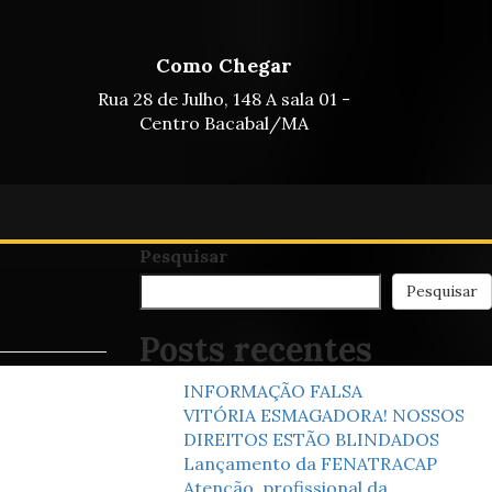
Como Chegar
Rua 28 de Julho, 148 A sala 01 -
Centro Bacabal/MA
Pesquisar
Pesquisar
Posts recentes
INFORMAÇÃO FALSA
VITÓRIA ESMAGADORA! NOSSOS
DIREITOS ESTÃO BLINDADOS
Lançamento da FENATRACAP
Atenção, profissional da