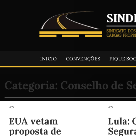
INICIO
CONVENÇÕES
FIQUE SO
Categoria:
Conselho de 
<>
<>
EUA vetam
Lula: 
proposta de
Segur