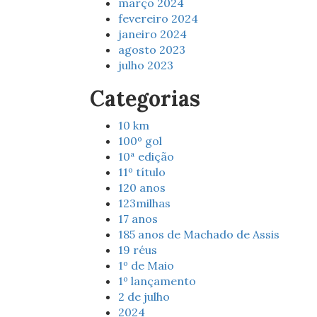
março 2024
fevereiro 2024
janeiro 2024
agosto 2023
julho 2023
Categorias
10 km
100º gol
10ª edição
11º título
120 anos
123milhas
17 anos
185 anos de Machado de Assis
19 réus
1º de Maio
1º lançamento
2 de julho
2024