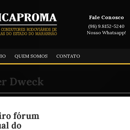
Fale Conosco
(98) 9.8152-5240
Nosso Whatsapp!
CIO
QUEM SOMOS
CONTATO
er Dweck
iro fórum
al do