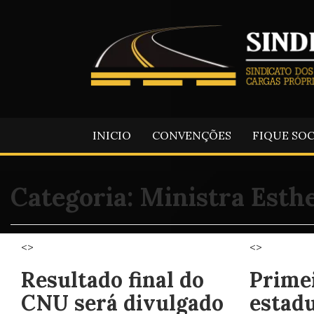
INICIO
CONVENÇÕES
FIQUE SO
Categoria:
Ministra Esth
<>
<>
Resultado final do
Prime
CNU será divulgado
estadu