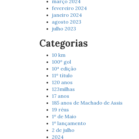
março 2024
fevereiro 2024
janeiro 2024
agosto 2023
julho 2023
Categorias
10 km
100º gol
10ª edição
11º título
120 anos
123milhas
17 anos
185 anos de Machado de Assis
19 réus
1º de Maio
1º lançamento
2 de julho
2024