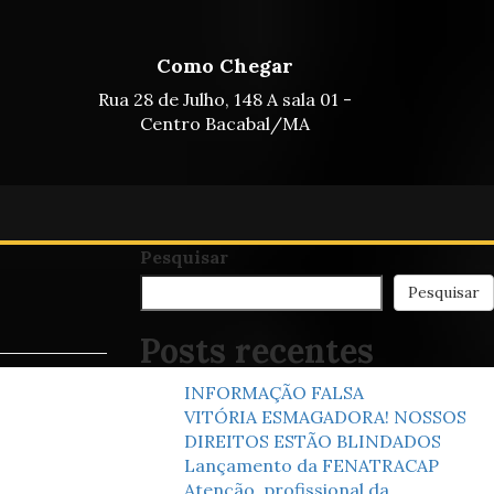
Como Chegar
Rua 28 de Julho, 148 A sala 01 -
Centro Bacabal/MA
Pesquisar
Pesquisar
Posts recentes
INFORMAÇÃO FALSA
VITÓRIA ESMAGADORA! NOSSOS
DIREITOS ESTÃO BLINDADOS
Lançamento da FENATRACAP
Atenção, profissional da