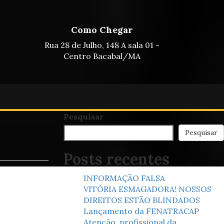
Como Chegar
Rua 28 de Julho, 148 A sala 01 -
Centro Bacabal/MA
Pesquisar
Pesquisar
Posts recentes
INFORMAÇÃO FALSA
VITÓRIA ESMAGADORA! NOSSOS
DIREITOS ESTÃO BLINDADOS
Lançamento da FENATRACAP
Atenção, profissional da