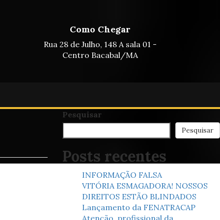
Como Chegar
Rua 28 de Julho, 148 A sala 01 -
Centro Bacabal/MA
Pesquisar
Pesquisar
Posts recentes
INFORMAÇÃO FALSA
VITÓRIA ESMAGADORA! NOSSOS
DIREITOS ESTÃO BLINDADOS
Lançamento da FENATRACAP
Atenção, profissional da