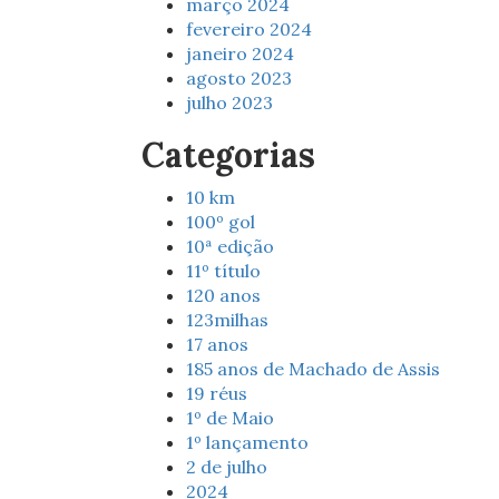
março 2024
fevereiro 2024
janeiro 2024
agosto 2023
julho 2023
Categorias
10 km
100º gol
10ª edição
11º título
120 anos
123milhas
17 anos
185 anos de Machado de Assis
19 réus
1º de Maio
1º lançamento
2 de julho
2024