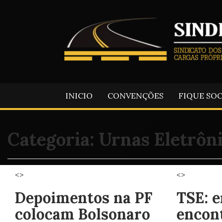
INICIO
CONVENÇÕES
FIQUE SO
Categoria:
Urnas Eletrôn
<>
<>
Depoimentos na PF
TSE: e
colocam Bolsonaro
encon