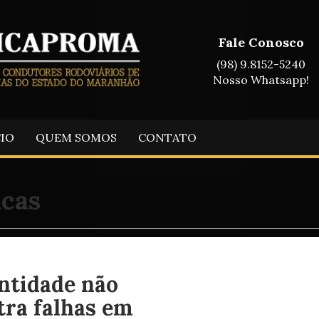
Fale Conosco
(98) 9.8152-5240
Nosso Whatsapp!
CIO
QUEM SOMOS
CONTATO
icas
ntidade não
tra falhas em