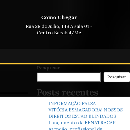
Como Chegar
Rua 28 de Julho, 148 A sala 01 -
Centro Bacabal/MA
Pesquisar
Pesquisar
Posts recentes
INFORMAÇÃO FALSA
VITÓRIA ESMAGADORA! NOSSOS
DIREITOS ESTÃO BLINDADOS
Lançamento da FENATRACAP
Atenção, profissional da