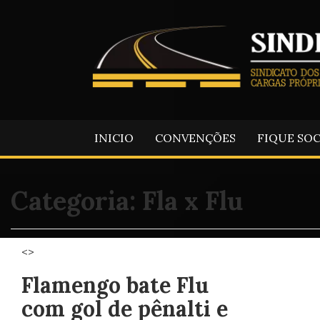
INICIO
CONVENÇÕES
FIQUE SO
Categoria:
Fla x Flu
<>
Flamengo bate Flu
com gol de pênalti e