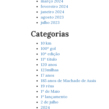
março 2024
fevereiro 2024
janeiro 2024
agosto 2023
julho 2023
Categorias
10 km
100º gol
10ª edição
11º título
120 anos
123milhas
17 anos
185 anos de Machado de Assis
19 réus
1º de Maio
1º lançamento
2 de julho
2024