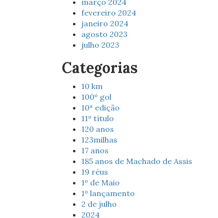
março 2024
fevereiro 2024
janeiro 2024
agosto 2023
julho 2023
Categorias
10 km
100º gol
10ª edição
11º título
120 anos
123milhas
17 anos
185 anos de Machado de Assis
19 réus
1º de Maio
1º lançamento
2 de julho
2024