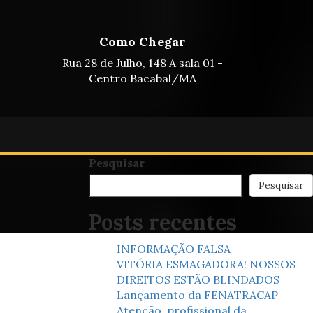
Como Chegar
Rua 28 de Julho, 148 A sala 01 -
Centro Bacabal/MA
Pesquisar
Pesquisar
Posts recentes
INFORMAÇÃO FALSA
VITÓRIA ESMAGADORA! NOSSOS
DIREITOS ESTÃO BLINDADOS
Lançamento da FENATRACAP
Atenção, profissional da