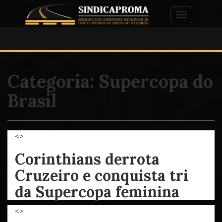
Alternar na
Categoria:
Supercopa do
Brasil
<>
Corinthians derrota
Cruzeiro e conquista tri
da Supercopa feminina
<>