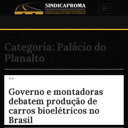
Alternar na
Categoria:
Palácio do
Planalto
<>
Governo e montadoras
debatem produção de
carros bioelétricos no
Brasil