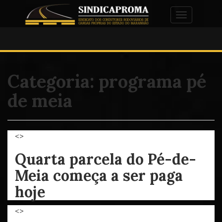
Alternar na
Categoria:
programa pé
de meia
<>
Quarta parcela do Pé-de-
Meia começa a ser paga
hoje
<>