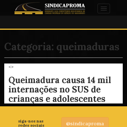
Alternar na
Categoria:
queimaduras
<>
Queimadura causa 14 mil
internações no SUS de
crianças e adolescentes
siga-nos nas
@sindicaproma
redes sociais