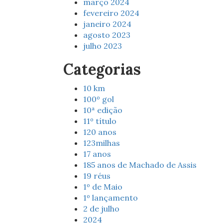
março 2024
fevereiro 2024
janeiro 2024
agosto 2023
julho 2023
Categorias
10 km
100º gol
10ª edição
11º título
120 anos
123milhas
17 anos
185 anos de Machado de Assis
19 réus
1º de Maio
1º lançamento
2 de julho
2024