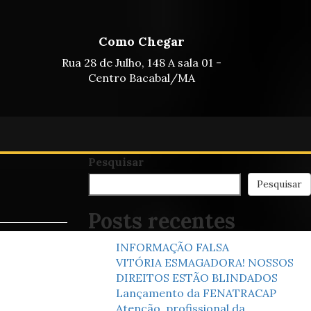
Como Chegar
Rua 28 de Julho, 148 A sala 01 -
Centro Bacabal/MA
Pesquisar
Pesquisar
Posts recentes
INFORMAÇÃO FALSA
VITÓRIA ESMAGADORA! NOSSOS
DIREITOS ESTÃO BLINDADOS
Lançamento da FENATRACAP
Atenção, profissional da