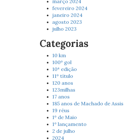
março 2024
fevereiro 2024
janeiro 2024
agosto 2023
julho 2023
Categorias
10 km
100º gol
10ª edição
11º título
120 anos
123milhas
17 anos
185 anos de Machado de Assis
19 réus
1º de Maio
1º lançamento
2 de julho
2024