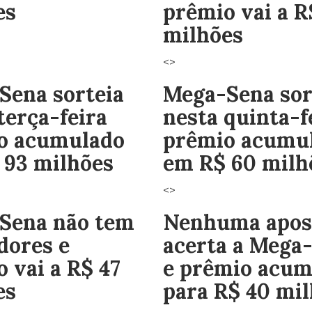
es
prêmio vai a R
milhões
<>
Sena sorteia
Mega-Sena sor
terça-feira
nesta quinta-f
o acumulado
prêmio acumu
 93 milhões
em R$ 60 milh
<>
Sena não tem
Nenhuma apos
dores e
acerta a Mega
 vai a R$ 47
e prêmio acum
es
para R$ 40 mi