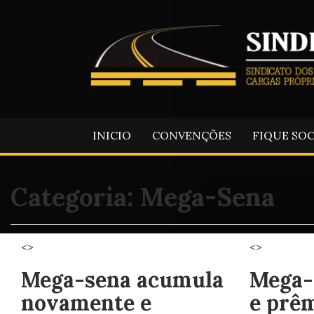
INICIO
CONVENÇÕES
FIQUE SO
Categoria:
Mega-Sena
<>
<>
Mega-sena acumula
Mega-
novamente e
e prêm