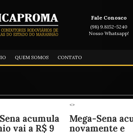
Fale Conosco
(98) 9.8152-5240
Nosso Whatsapp!
CIO
QUEM SOMOS
CONTATO
<>
Sena acumula
Mega-Sena ac
io vai a R$ 9
novamente e