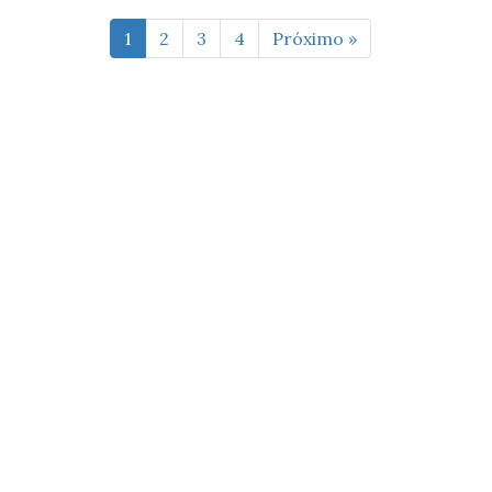
1
2
3
4
Próximo »