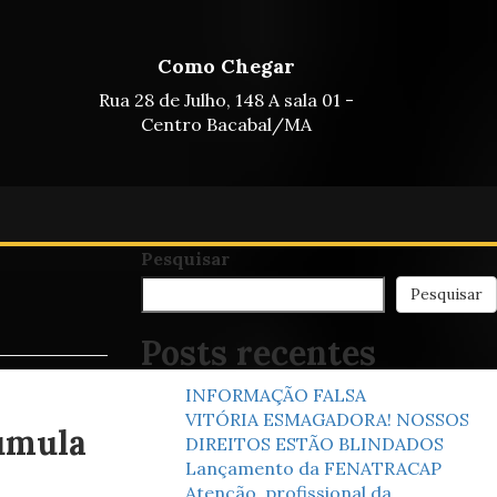
Como Chegar
Rua 28 de Julho, 148 A sala 01 -
Centro Bacabal/MA
Pesquisar
Pesquisar
Posts recentes
INFORMAÇÃO FALSA
VITÓRIA ESMAGADORA! NOSSOS
umula
DIREITOS ESTÃO BLINDADOS
Lançamento da FENATRACAP
Atenção, profissional da