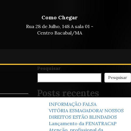
Como Chegar
Rua 28 de Julho, 148 A sala 01 -
Centro Bacabal/MA
Pesquisar
Pesquisar
Posts recentes
INFORMAÇÃO FALSA
VITÓRIA ESMAGADORA! NOSSOS
DIREITOS ESTÃO BLINDADOS
Lançamento da FENATRACAP
Atenção, profissional da