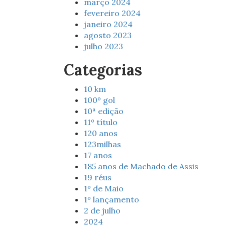
março 2024
fevereiro 2024
janeiro 2024
agosto 2023
julho 2023
Categorias
10 km
100º gol
10ª edição
11º título
120 anos
123milhas
17 anos
185 anos de Machado de Assis
19 réus
1º de Maio
1º lançamento
2 de julho
2024