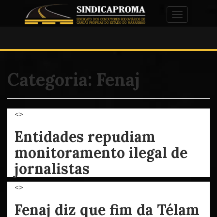
Alternar na
Categoria:
Fenaj
<>
Entidades repudiam
monitoramento ilegal de
jornalistas
<>
Fenaj diz que fim da Télam