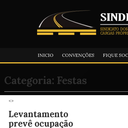
INICIO
CONVENÇÕES
FIQUE SO
Categoria:
Festas
<>
Levantamento
prevê ocupação