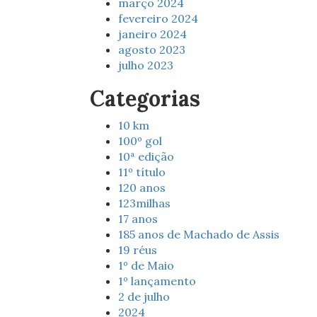
março 2024
fevereiro 2024
janeiro 2024
agosto 2023
julho 2023
Categorias
10 km
100º gol
10ª edição
11º título
120 anos
123milhas
17 anos
185 anos de Machado de Assis
19 réus
1º de Maio
1º lançamento
2 de julho
2024