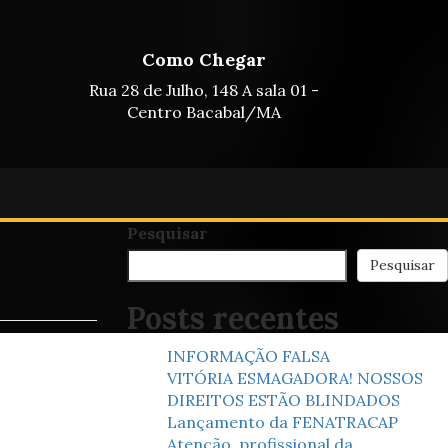
Como Chegar
Rua 28 de Julho, 148 A sala 01 -
Centro Bacabal/MA
Pesquisar
Pesquisar
Posts recentes
INFORMAÇÃO FALSA
VITÓRIA ESMAGADORA! NOSSOS
DIREITOS ESTÃO BLINDADOS
Lançamento da FENATRACAP
Atenção, profissional da