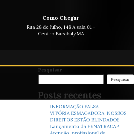
Como Chegar
Rua 28 de Julho, 148 A sala 01 -
Centro Bacabal/MA
Pesquisar
Pesquisar
Posts recentes
INFORMAÇÃO FALSA
VITÓRIA ESMAGADORA! NOSSOS
DIREITOS ESTÃO BLINDADOS
Lançamento da FENATRACAP
Atenção, profissional da