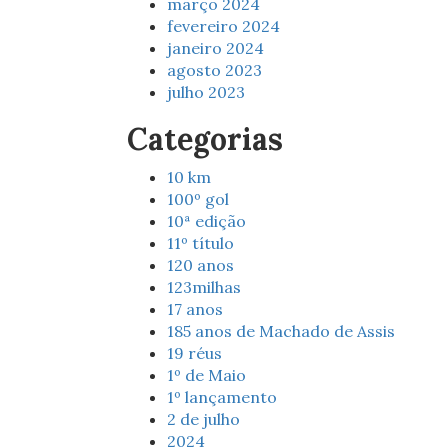
março 2024
fevereiro 2024
janeiro 2024
agosto 2023
julho 2023
Categorias
10 km
100º gol
10ª edição
11º título
120 anos
123milhas
17 anos
185 anos de Machado de Assis
19 réus
1º de Maio
1º lançamento
2 de julho
2024