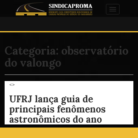
Alternar na
Categoria:
observatório
do valongo
<>
UFRJ lança guia de
principais fenômenos
astronômicos do ano