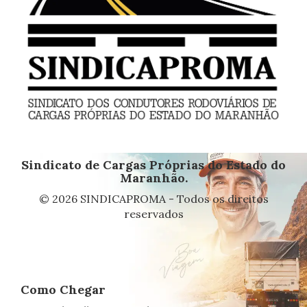
Sindicato de Cargas Próprias do Estado do
Maranhão.
© 2026 SINDICAPROMA - Todos os direitos
reservados
Como Chegar