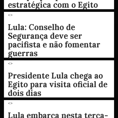
estratégica com o Egito
<>
Lula: Conselho de
Segurança deve ser
pacifista e não fomentar
guerras
<>
Presidente Lula chega ao
Egito para visita oficial de
dois dias
<>
Lula embarca nesta terça-