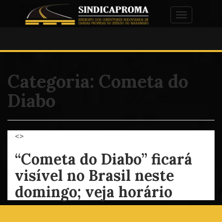
Alternar na
Categoria:
Cometa do
Diabo
<>
“Cometa do Diabo” ficará
visível no Brasil neste
domingo; veja horário