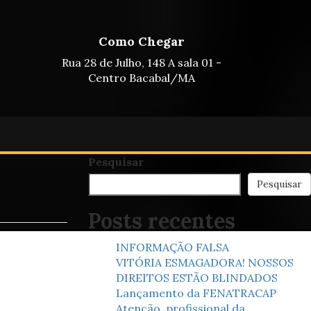
Como Chegar
Rua 28 de Julho, 148 A sala 01 -
Centro Bacabal/MA
Pesquisar
Pesquisar
Posts recentes
INFORMAÇÃO FALSA
VITÓRIA ESMAGADORA! NOSSOS
DIREITOS ESTÃO BLINDADOS
Lançamento da FENATRACAP
Atenção, profissional da