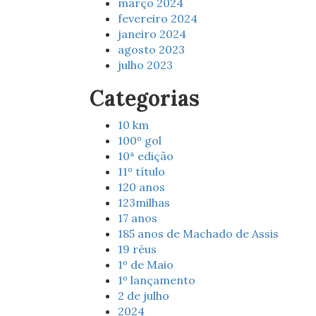
março 2024
fevereiro 2024
janeiro 2024
agosto 2023
julho 2023
Categorias
10 km
100º gol
10ª edição
11º título
120 anos
123milhas
17 anos
185 anos de Machado de Assis
19 réus
1º de Maio
1º lançamento
2 de julho
2024