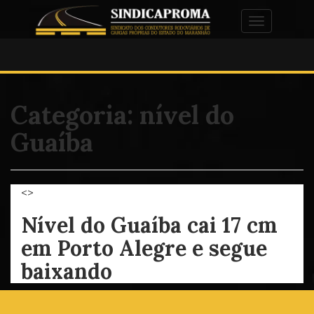
Alternar na
Categoria:
nível do
Guaíba
<>
Nível do Guaíba cai 17 cm
em Porto Alegre e segue
baixando