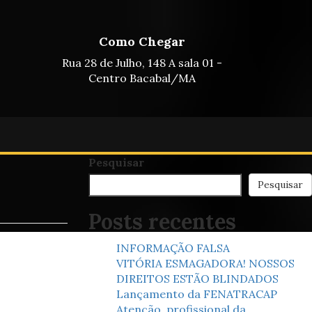
Como Chegar
Rua 28 de Julho, 148 A sala 01 -
Centro Bacabal/MA
Pesquisar
Pesquisar
Posts recentes
INFORMAÇÃO FALSA
VITÓRIA ESMAGADORA! NOSSOS
DIREITOS ESTÃO BLINDADOS
Lançamento da FENATRACAP
Atenção, profissional da