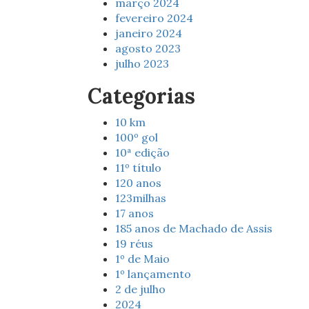
março 2024
fevereiro 2024
janeiro 2024
agosto 2023
julho 2023
Categorias
10 km
100º gol
10ª edição
11º título
120 anos
123milhas
17 anos
185 anos de Machado de Assis
19 réus
1º de Maio
1º lançamento
2 de julho
2024