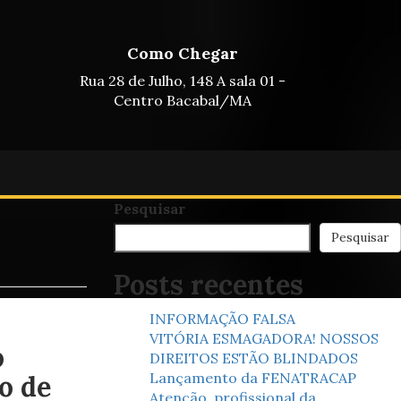
Como Chegar
Rua 28 de Julho, 148 A sala 01 -
Centro Bacabal/MA
Pesquisar
Pesquisar
Posts recentes
INFORMAÇÃO FALSA
VITÓRIA ESMAGADORA! NOSSOS
o
DIREITOS ESTÃO BLINDADOS
Lançamento da FENATRACAP
o de
Atenção, profissional da