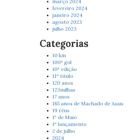
março 2024
fevereiro 2024
janeiro 2024
agosto 2023
julho 2023
Categorias
10 km
100º gol
10ª edição
11º título
120 anos
123milhas
17 anos
185 anos de Machado de Assis
19 réus
1º de Maio
1º lançamento
2 de julho
2024