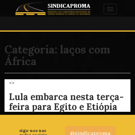
Alternar na
Categoria:
laços com
África
<>
Lula embarca nesta terça-
feira para Egito e Etiópia
siga-nos nas
@sindicaproma