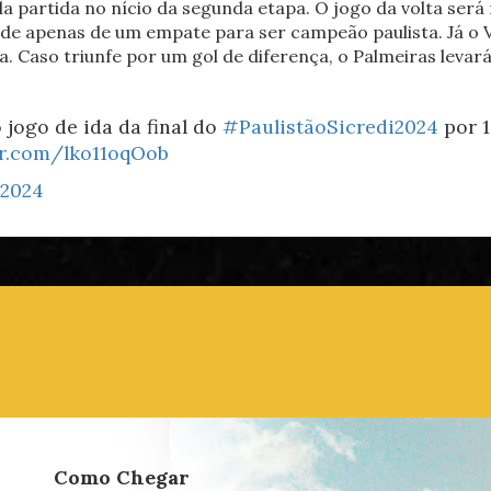
 partida no nício da segunda etapa. O jogo da volta será 
nde apenas de um empate para ser campeão paulista. Já o V
a. Caso triunfe por um gol de diferença, o Palmeiras levar
jogo de ida da final do
#PaulistãoSicredi2024
por 1
er.com/lko11oqOob
 2024
Como Chegar