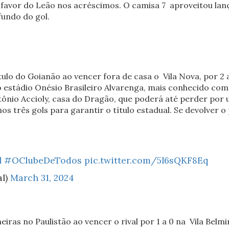
a favor do Leão nos acréscimos. O camisa 7 aproveitou lan
fundo do gol.
ulo do Goianão ao vencer fora de casa o Vila Nova, por 2 a 
o estádio Onésio Brasileiro Alvarenga, mais conhecido co
tônio Accioly, casa do Dragão, que poderá até perder por 
os três gols para garantir o título estadual. Se devolver o 
l
#OClubeDeTodos
pic.twitter.com/5l6sQKF8Eq
al)
March 31, 2024
ras no Paulistão ao vencer o rival por 1 a 0 na Vila Belmir