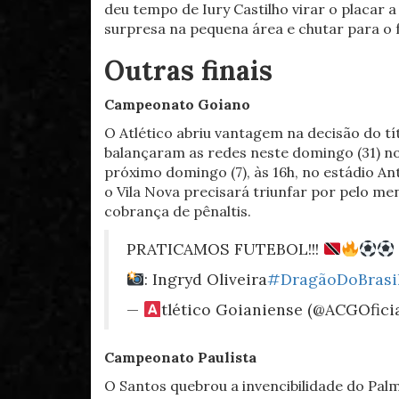
deu tempo de Iury Castilho virar o placar 
surpresa na pequena área e chutar para o 
Outras finais
Campeonato Goiano
O Atlético abriu vantagem na decisão do tít
balançaram as redes neste domingo (31) n
próximo domingo (7), às 16h, no estádio An
o Vila Nova precisará triunfar por pelo men
cobrança de pênaltis.
PRATICAMOS FUTEBOL!!!
: Ingryd Oliveira
#DragãoDoBrasi
—
tlético Goianiense (@ACGOfici
Campeonato Paulista
O Santos quebrou a invencibilidade do Palmei