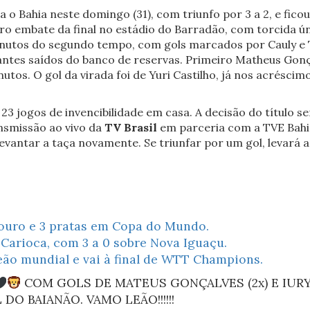
 o Bahia neste domingo (31), com triunfo por 3 a 2, e fi
ro embate da final no estádio do Barradão, com torcida ún
 minutos do segundo tempo, com gols marcados por Cauly e 
ntes saídos do banco de reservas. Primeiro Matheus Gonça
s. O gol da virada foi de Yuri Castilho, já nos acréscimo
23 jogos de invencibilidade em casa. A decisão do título s
ansmissão ao vivo da
TV Brasil
em parceria com a TVE Bahia
levantar a taça novamente. Se triunfar por um gol, levará
va ouro e 3 pratas em Copa do Mundo.
Carioca, com 3 a 0 sobre Nova Iguaçu.
ão mundial e vai à final de WTT Champions.
COM GOLS DE MATEUS GONÇALVES (2x) E IURY
 DO BAIANÃO. VAMO LEÃO!!!!!!