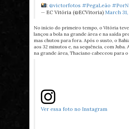
:
@victorfotos
#PegaLeão
#PorN
— EC Vitória (@ECVitoria)
March 31,
No início do primeiro tempo, o Vitória tev
lançou a bola na grande área e na saída pre
mas chutou para fora. Após o susto, o Bah
aos 32 minutos e, na sequência, com Juba. 
na grande área, Thaciano cabeceou para o 
Ver essa foto no Instagram