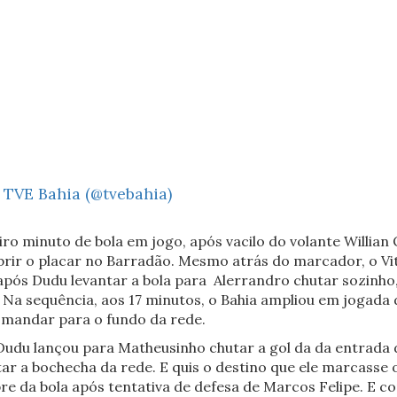
TVE Bahia (@tvebahia)
iro minuto de bola em jogo, após vacilo do volante Willian 
brir o placar no Barradão. Mesmo atrás do marcador, o Vit
pós Dudu levantar a bola para Alerrandro chutar sozinho,
 Na sequência, aos 17 minutos, o Bahia ampliou em jogada 
 mandar para o fundo da rede.
 Dudu lançou para Matheusinho chutar a gol da da entrada 
r a bochecha da rede. E quis o destino que ele marcasse o
e da bola após tentativa de defesa de Marcos Felipe. E c