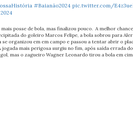
ossaHistória
#Baianão2024
pic.twitter.com/E4z3
 2024
e mais posse de bola, mas finalizou pouco. A melhor chanc
cipitada do goleiro Marcos Felipe, a bola sobrou para Aler
ia se organizou em em campo e passou a tentar abrir o pla
A jogada mais perigosa surgiu no fim, após saída errada d
gol, mas o zagueiro Wagner Leonardo tirou a bola em cima