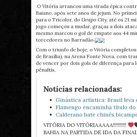
O Vitória arrancou uma virada épica contra
Baiano, após sete anos de jejum. No primei
para o Tricolor, do Grupo City, até os 21
jogo começou a mudar, graças a dois ataca
mesmo marcou o gol de empate aos 44 minuto
torcedores no Barradão.
Com o triunfo de hoje, o Vitória completou 
de Brasília), na Arena Fonte Nova, com tr
de vencer por dois gols de diferença para 
pênaltis.
Notícias relacionadas:
Ginástica artística: Brasil le
Flamengo encaminha título do 
Calderano bate chinês bicampe
VITÓRIA DO VITÓRIAAAAA!!!!!!!!!!!
BAHIA NA PARTIDA DE IDA DA FINAL