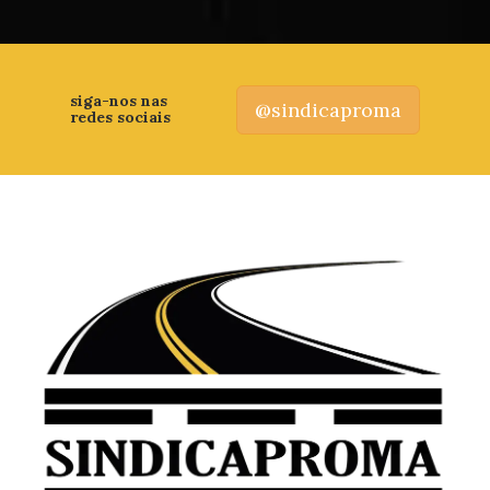
siga-nos nas
@sindicaproma
redes sociais