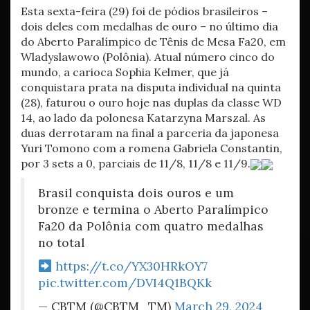
Esta sexta-feira (29) foi de pódios brasileiros –
dois deles com medalhas de ouro – no último dia
do Aberto Paralímpico de Tênis de Mesa Fa20, em
Wladyslawowo (Polônia). Atual número cinco do
mundo, a carioca Sophia Kelmer, que já
conquistara prata na disputa individual na quinta
(28), faturou o ouro hoje nas duplas da classe WD
14, ao lado da polonesa Katarzyna Marszal. As
duas derrotaram na final a parceria da japonesa
Yuri Tomono com a romena Gabriela Constantin,
por 3 sets a 0, parciais de 11/8, 11/8 e 11/9.
Brasil conquista dois ouros e um
bronze e termina o Aberto Paralímpico
Fa20 da Polônia com quatro medalhas
no total
https://t.co/YX30HRkOY7
pic.twitter.com/DVI4Q1BQKk
— CBTM (@CBTM_TM)
March 29, 2024