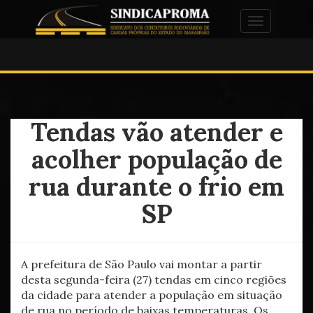
Alternar na
Tendas vão atender e
acolher população de
rua durante o frio em
SP
A prefeitura de São Paulo vai montar a partir
desta segunda-feira (27) tendas em cinco regiões
da cidade para atender a população em situação
de rua no período de baixas temperaturas. Os