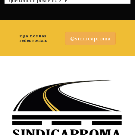
que tomam posse no STF.
siga-nos nas
@sindicaproma
redes sociais