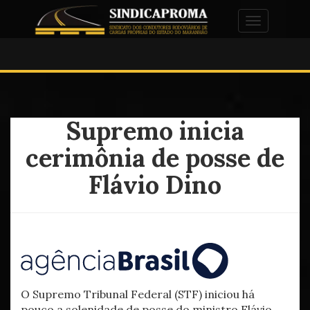
Alternar na
Supremo inicia
cerimônia de posse de
Flávio Dino
O Supremo Tribunal Federal (STF) iniciou há
pouco a solenidade de posse do ministro Flávio