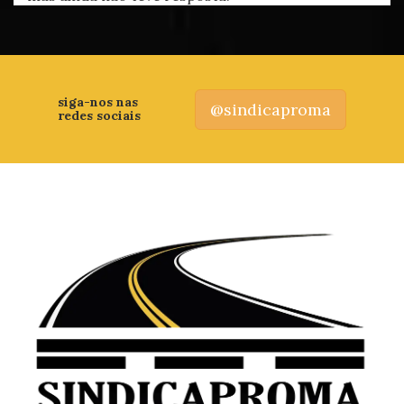
siga-nos nas
@sindicaproma
redes sociais