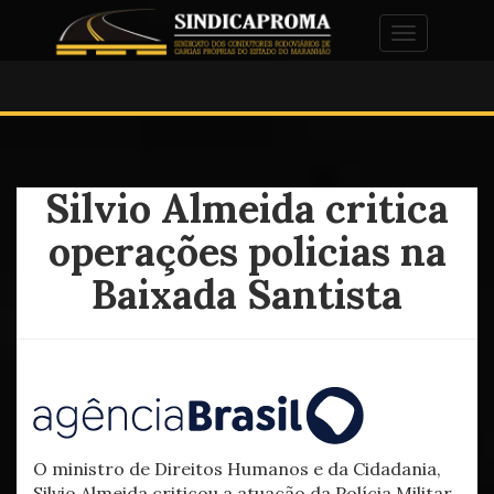
Alternar na
Silvio Almeida critica
operações policias na
Baixada Santista
O ministro de Direitos Humanos e da Cidadania,
Silvio Almeida criticou a atuação da Polícia Militar