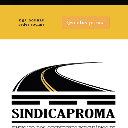
siga-nos nas
@sindicaproma
redes sociais