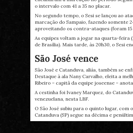
o intervalo com 41 a 35 no placar.
No segundo tempo, o Sesi se lançou ao ata
marcação do Sampaio, fazendo somente 24
aproveitando os contra-ataques (foram 15 p
As equipes voltam a jogar na quarta-feira 
de Brasília). Mais tarde, às 20h30, o Sesi 
São José vence
São José e Catanduva, aliás, também se en
Destaque à ala Nany Carvalho, eleita a mel
Ribeiro – capitã da equipe joseense – anot
A cestinha foi Ivaney Marquez, do Catanduv
venezuelana, nesta LBF.
O São José subiu para o quinto lugar, com 
Catanduva (SP) segue na décima e penúltim