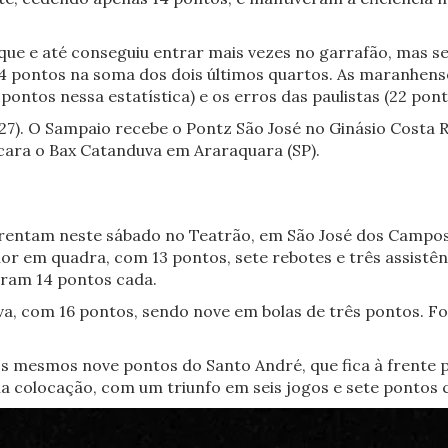
que e até conseguiu entrar mais vezes no garrafão, mas se
 pontos na soma dos dois últimos quartos. As maranhen
ontos nessa estatística) e os erros das paulistas (22 pont
(27). O Sampaio recebe o Pontz São José no Ginásio Costa R
encara o Bax Catanduva em Araraquara (SP).
frentam neste sábado no Teatrão, em São José dos Campos (
hor em quadra, com 13 pontos, sete rebotes e três assistên
aram 14 pontos cada.
a, com 16 pontos, sendo nove em bolas de três pontos. Foi 
os mesmos nove pontos do Santo André, que fica à frente p
a colocação, com um triunfo em seis jogos e sete pontos 