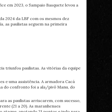
 Vice em 2023, o Sampaio Basquete levou a
rada 2024 da LBF com os mesmos dez
s, as paulistas seguem na primeira
.
s triunfos paulistas. As vitórias da equipe
otes e uma assistência. A armadora Cacá
ha do confronto foi a ala/pivô Manu, do
ara as paulistas arriscarem, com sucesso,
frente (21 a 20). As maranhenses
o ataque, anotando 21 pontos e indo para