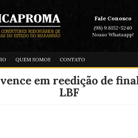
Fale Conosco
(98) 9.8152-5240
Nosso Whatsapp!
CIO
QUEM SOMOS
CONTATO
ence em reedição de final
LBF