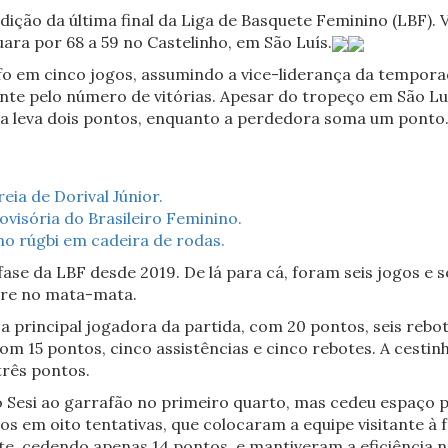
edição da última final da Liga de Basquete Feminino (LBF).
ara por 68 a 59 no Castelinho, em São Luís.
fo em cinco jogos, assumindo a vice-liderança da tempo
te pelo número de vitórias. Apesar do tropeço em São Luí
ra leva dois pontos, enquanto a perdedora soma um ponto
eia de Dorival Júnior.
visória do Brasileiro Feminino.
 no rúgbi em cadeira de rodas.
ase da LBF desde 2019. De lá para cá, foram seis jogos e sei
re no mata-mata.
a a principal jogadora da partida, com 20 pontos, seis reb
m 15 pontos, cinco assistências e cinco rebotes. A cestin
três pontos.
o Sesi ao garrafão no primeiro quarto, mas cedeu espaço p
s em oito tentativas, que colocaram a equipe visitante à 
e, cedendo apenas 14 pontos, e mantiveram a eficiência n