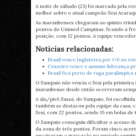
A noite de sábado (23) foi marcada pela re
melhor sobre o atual campeão Sesi Araraqu
As maranhenses chegaram ao quinto triun
pontos do Unimed Campinas, ficando à fren
posição, com 12 pontos. A equipe vencedo
Notícias relacionadas:
Brasil vence Inglaterra por 1×0 na estr
Cruzeiro vence e assume liderança pro
Brasil fica perto de vaga paralímpica
O Sampaio não vencia o Sesi pela primeira f
maranhense desde então ocorreram semp
A ala/pivô Sassá, do Sampaio, foi escolhid
também se destacou pela equipe da casa, co
Sesi, com 22 pontos, sendo 15 em bolas de 
O Sampaio conseguiu dificultar o acesso d
da zona de três pontos. Foram cinco acerto
encaixaram a marcação no período seguint