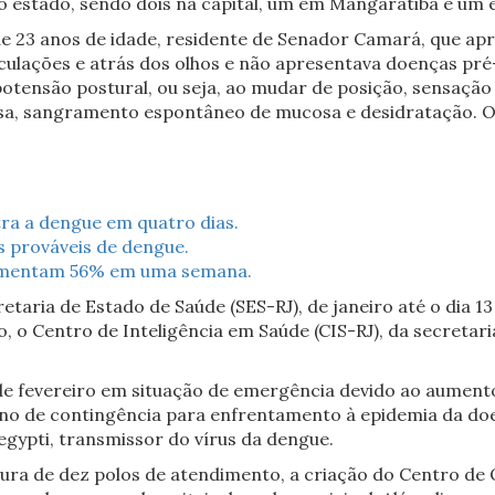
estado, sendo dois na capital, um em Mangaratiba e um e
 23 anos de idade, residente de Senador Camará, que ap
culações e atrás dos olhos e não apresentava doenças pré-e
potensão postural, ou seja, ao mudar de posição, sensação
nsa, sangramento espontâneo de mucosa e desidratação. O
tra a dengue em quatro dias.
s prováveis de dengue.
aumentam 56% em uma semana.
aria de Estado de Saúde (SES-RJ), de janeiro até o dia 13 
 o Centro de Inteligência em Saúde (CIS-RJ), da secretaria
5 de fevereiro em situação de emergência devido ao aumen
no de contingência para enfrentamento à epidemia da doe
gypti, transmissor do vírus da dengue.
tura de dez polos de atendimento, a criação do Centro d