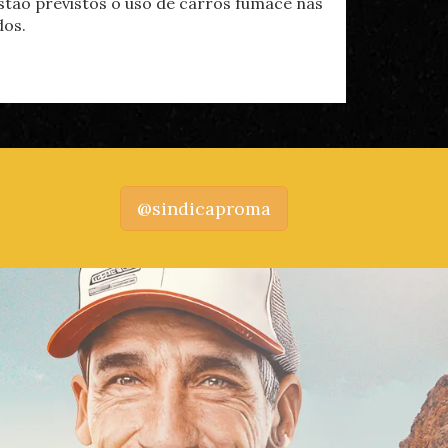
estão previstos o uso de carros fumacê nas
dos.
@sindicaproma