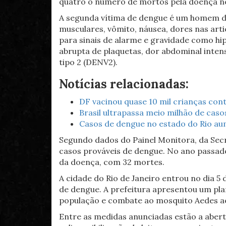
quatro o número de mortos pela doença no 
A segunda vítima de dengue é um homem de
musculares, vômito, náusea, dores nas arti
para sinais de alarme e gravidade como hi
abrupta de plaquetas, dor abdominal inte
tipo 2 (DENV2).
Notícias relacionadas:
DF vacinou quase 10 mil crianças con
Brasil ultrapassa meio milhão de caso
Casos de dengue no estado do Rio 
Segundo dados do Painel Monitora, da Secret
casos prováveis de dengue. No ano passado,
da doença, com 32 mortes.
A cidade do Rio de Janeiro entrou no dia 
de dengue. A prefeitura apresentou um pla
população e combate ao mosquito Aedes ae
Entre as medidas anunciadas estão a aber