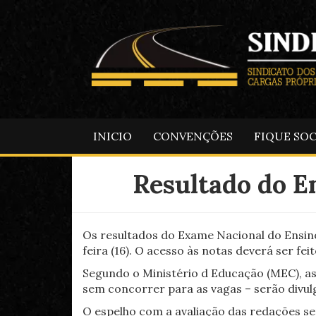
INICIO
CONVENÇÕES
FIQUE SO
Resultado do E
Os resultados do Exame Nacional do Ensino
feira (16). O acesso às notas deverá ser fe
Segundo o Ministério d Educação (MEC), as
sem concorrer para as vagas – serão divul
O espelho com a avaliação das redações ser