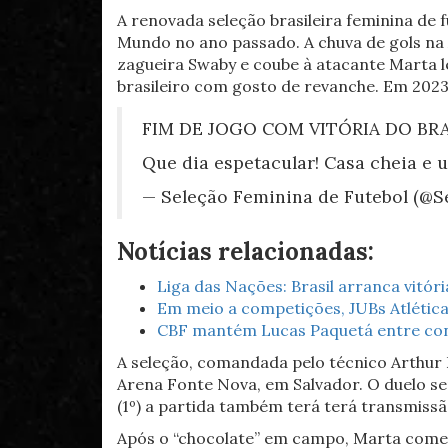
A renovada seleção brasileira feminina de 
Mundo no ano passado. A chuva de gols na
zagueira Swaby e coube à atacante Marta le
brasileiro com gosto de revanche. Em 2023,
FIM DE JOGO COM VITÓRIA DO BRA
Que dia espetacular! Casa cheia e 
— Seleção Feminina de Futebol (@
Notícias relacionadas:
Liga das Nações: Brasil arranca vitóri
Em meio a competições, JUBs Atléticas
CBF mantém Lucas Paquetá entre conv
A seleção, comandada pelo técnico Arthur El
Arena Fonte Nova, em Salvador. O duelo se
(1º) a partida também terá terá transmissã
Após o “chocolate” em campo, Marta comem