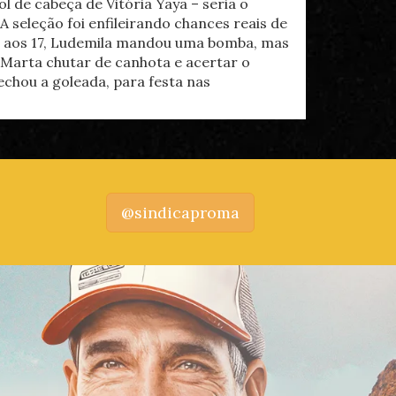
l de cabeça de Vitória Yaya – seria o
A seleção foi enfileirando chances reais de
a, aos 17, Ludemila mandou uma bomba, mas
a Marta chutar de canhota e acertar o
echou a goleada, para festa nas
@sindicaproma