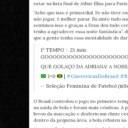
estar na lista final de Athur Elias para Pari
“Acho que isso é primordial. Se não tiver 
não jogar, é melhor parar. Eu sinto tudo i
sentimos isso e graças a Deus deu tudo ce
tenho a agradecer essa noite fantástica”, 
que a gente tenha essa mentalidade de dar 
1° TEMPO – 25 min:
GOOOOOOOOOOOOOOOOOOOOOO
QUE GOLAÇO DA ADRIANA! A NOSS
1×0
|
#GuerreirasDoBrasil
#B
— Seleção Feminina de Futebol (@
O Brasil controlou o jogo no primeiro tem
na saída de bola e foram mais criativas. A p
livrou da marcação e desferiu um chute ce
dentro da pequena área, a bola rebateu na