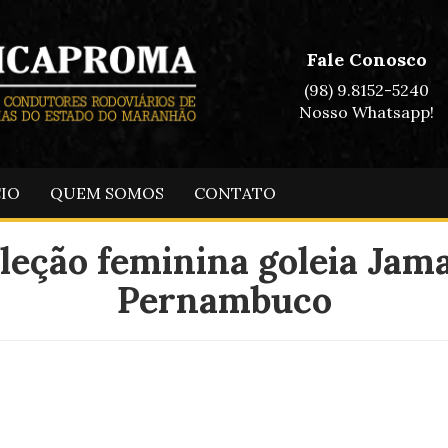
Fale Conosco
(98) 9.8152-5240
Nosso Whatsapp!
CIO
QUEM SOMOS
CONTATO
leção feminina goleia Jam
Pernambuco