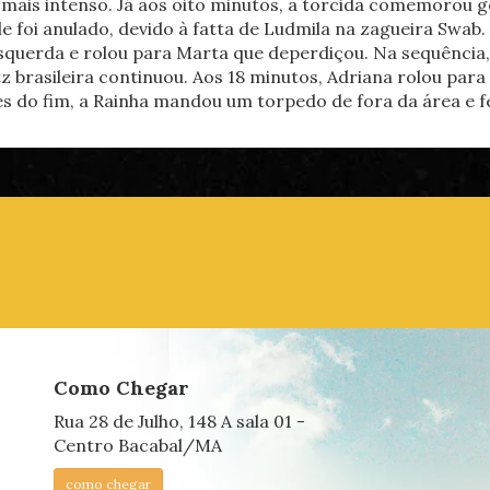
a mais intenso. Já aos oito minutos, a torcida comemorou go
le foi anulado, devido à fatta de Ludmila na zagueira Swab. 
 esquerda e rolou para Marta que deperdiçou. Na sequênci
tz brasileira continuou. Aos 18 minutos, Adriana rolou par
tes do fim, a Rainha mandou um torpedo de fora da área e f
Como Chegar
Rua 28 de Julho, 148 A sala 01 -
Centro Bacabal/MA
como chegar