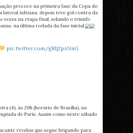
minação precoce na primeira fase da Copa do
ateral Adriana, depois teve gol contra da
 vezes na etapa final, selando o triunfo
as, na última rodada da fase inicial.
pic.twitter.com/gRIj2pANnG
a (4), às 20h (horário de Brasília), na
limpíada de Paris. Assim como neste sábado
acante revelou que segue brigando para