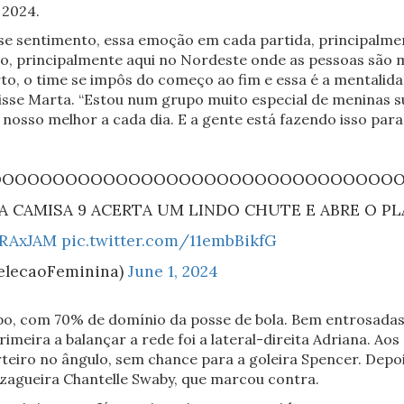
s 2024.
esse sentimento, essa emoção em cada partida, principalme
sso, principalmente aqui no Nordeste onde as pessoas são 
rto, o time se impôs do começo ao fim e essa é a mentali
disse Marta. “Estou num grupo muito especial de meninas su
nosso melhor a cada dia. E a gente está fazendo isso para
OOOOOOOOOOOOOOOOOOOOOOOOOOOOOOOOO
A CAMISA 9 ACERTA UM LINDO CHUTE E ABRE O PL
RAxJAM
pic.twitter.com/11embBikfG
SelecaoFeminina)
June 1, 2024
po, com 70% de domínio da posse de bola. Bem entrosadas,
rimeira a balançar a rede foi a lateral-direita Adriana. Aos
rteiro no ângulo, sem chance para a goleira Spencer. Depo
 zagueira Chantelle Swaby, que marcou contra.