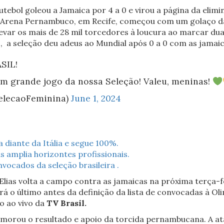
futebol goleou a Jamaica por 4 a 0 e virou a página da eli
 Arena Pernambuco, em Recife, começou com um golaço da l
var os mais de 28 mil torcedores à loucura ao marcar duas
 a seleção deu adeus ao Mundial após 0 a 0 com as jamaican
SIL!
um grande jogo da nossa Seleção! Valeu, meninas!
SelecaoFeminina)
June 1, 2024
a diante da Itália e segue 100%.
 amplia horizontes profissionais.
ocados da seleção brasileira .
ias volta a campo contra as jamaicas na próxima terça-feir
rá o último antes da definição da lista de convocadas à O
o ao vivo da
TV Brasil.
orou o resultado e apoio da torcida pernambucana. A at