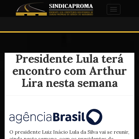
Alternar na
Presidente Lula terá
encontro com Arthur
Lira nesta semana
O presidente Luiz Inácio Lula da Silva vai se reunir,
ainda nesta semana, com os presidentes da