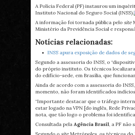
A Polícia Federal (PF) instaurou um inquér
Instituto Nacional do Seguro Social (INSS).
A informação foi tornada pública pelo
site
M
Ministério da Previdência Social e responsá
Notícias relacionadas:
INSS apura exposição de dados de se
Segundo a assessoria do INSS, o “dispositi
do próprio instituto. Os técnicos localiza
do edifício-sede, em Brasília, que funci
Ainda de acordo com a assessoria do INSS,
momento, não foram identificados indíci
“Importante destacar que o tráfego interno
estar logado na VPN [do inglês, Rede Privad
nota, que tão logo o problema foi identifi
Consultada pela
Agência Brasil
, a PF não
Segundo o
site
Metrópoles, os técnicos do I