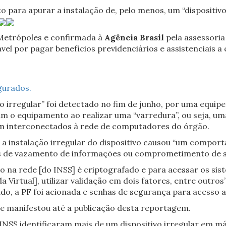
ito para apurar a instalação de, pelo menos, um “dispositi
etrópoles e confirmada à
Agência Brasil
pela assessoria 
vel por pagar benefícios previdenciários e assistenciais a
gurados.
vo irregular” foi detectado no fim de junho, por uma equi
ram o equipamento ao realizar uma “varredura”, ou seja, u
onam interconectados à rede de computadores do órgão.
 a instalação irregular do dispositivo causou “um comport
os de vazamento de informações ou comprometimento de s
 na rede [do INSS] é criptografado e para acessar os siste
a Virtual], utilizar validação em dois fatores, entre outr
cado, a PF foi acionada e senhas de segurança para acesso 
 se manifestou até a publicação desta reportagem.
NSS identificaram mais de um dispositivo irregular em máq