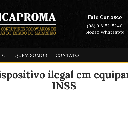
Fale Conosco
(98) 9.8152-5240
Nosso Whatsapp!
CIO
QUEM SOMOS
CONTATO
ispositivo ilegal em equip
INSS