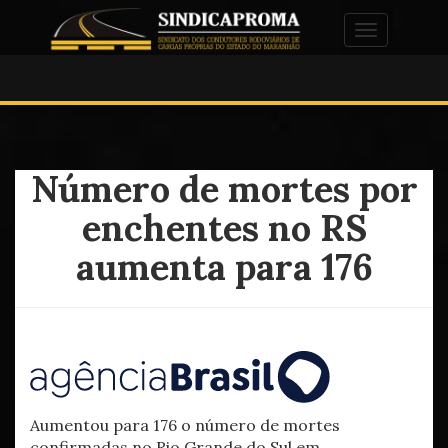
Alternar na
Número de mortes por
enchentes no RS
aumenta para 176
Aumentou para 176 o número de mortes
confirmadas no Rio Grande do Sul em