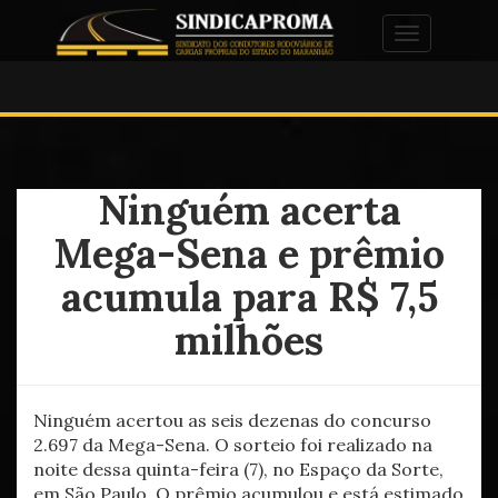
Alternar na
Ninguém acerta
Mega-Sena e prêmio
acumula para R$ 7,5
milhões
Ninguém acertou as seis dezenas do concurso
2.697 da Mega-Sena. O sorteio foi realizado na
noite dessa quinta-feira (7), no Espaço da Sorte,
em São Paulo. O prêmio acumulou e está estimado