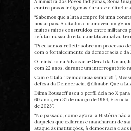
A ministra dos Povos Indígenas, Sonia Gua
contra povos indígenas durante a ditadura
“Sabemos que a luta sempre foi uma consta
nosso país. A ditadura promoveu um genoc
muitos mitos construídos entre militares p
refutar nosso direito constitucional ao terr
“Precisamos refletir sobre um processo d
com o fortalecimento da democracia e da J
O ministro na Advocacia-Geral da União, J
com 22 anos, durante um interrogatório nu
Com o título “Democracia sempre!!!”, Mes
defesa da Democracia, @dilmabr. Que a Luz
Dilma Rousseff usou o perfil dela no X par
60 anos, em 31 de março de 1964, é crucia
de 2023”.
“No passado, como agora, a História não a
daqueles que exilaram e mancharam de sang
ataque às instituições, à democracia e aos