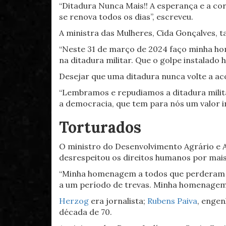
“Ditadura Nunca Mais!! A esperança e a co
se renova todos os dias”, escreveu.
A ministra das Mulheres, Cida Gonçalves, 
“Neste 31 de março de 2024 faço minha ho
na ditadura militar. Que o golpe instalado 
Desejar que uma ditadura nunca volte a a
“Lembramos e repudiamos a ditadura milita
a democracia, que tem para nós um valor in
Torturados
O ministro do Desenvolvimento Agrário e A
desrespeitou os direitos humanos por mais
“Minha homenagem a todos que perderam a v
a um período de trevas. Minha homenagem a
Herzog
era jornalista;
Rubens Paiva
, engen
década de 70.