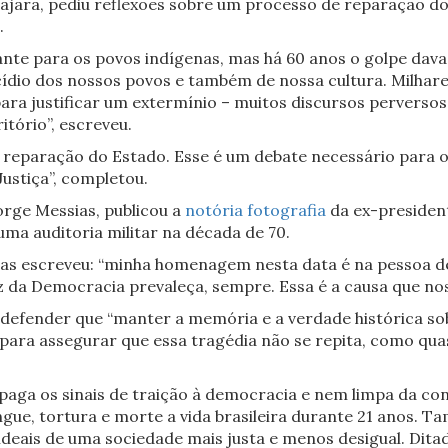
jajara, pediu reflexões sobre um processo de reparação d
.
nte para os povos indígenas, mas há 60 anos o golpe dava
ídio dos nossos povos e também de nossa cultura. Milhare
ara justificar um extermínio – muitos discursos perversos 
itório”, escreveu.
e reparação do Estado. Esse é um debate necessário para 
ustiça”, completou.
orge Messias, publicou a
notória fotografia
da ex-president
ma auditoria militar na década de 70.
sias escreveu: “minha homenagem nesta data é na pessoa d
 da Democracia prevaleça, sempre. Essa é a causa que no
a defender que “manter a memória e a verdade histórica sob
l para assegurar que essa tragédia não se repita, como qu
paga os sinais de traição à democracia e nem limpa da con
ue, tortura e morte a vida brasileira durante 21 anos. 
 ideais de uma sociedade mais justa e menos desigual. Dit