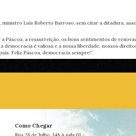
 ministro Luís Roberto Barroso, sem citar a ditadura, as
r a Páscoa, a ressurreição, os bons sentimentos de renov
democracia é valiosa e a nossa liberdade, nossos direito
aís. Feliz Páscoa, democracia sempre!”.
Como Chegar
Rua 28 de Julho, 148 A sala 01 -