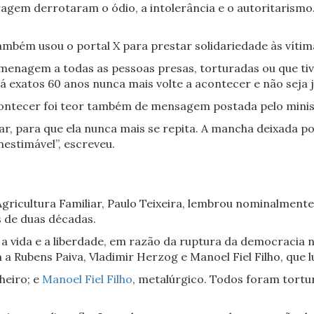
ragem derrotaram o ódio, a intolerância e o autoritarism
também usou o portal X para prestar solidariedade às víti
menagem a todas as pessoas presas, torturadas ou que tiv
há exatos 60 anos nunca mais volte a acontecer e não seja 
contecer foi teor também de mensagem postada pelo minis
r, para que ela nunca mais se repita. A mancha deixada po
estimável”, escreveu.
gricultura Familiar, Paulo Teixeira, lembrou nominalment
 de duas décadas.
ida e a liberdade, em razão da ruptura da democracia no 
 Rubens Paiva, Vladimir Herzog e Manoel Fiel Filho, que l
heiro; e
Manoel Fiel Filho
, metalúrgico. Todos foram tortu