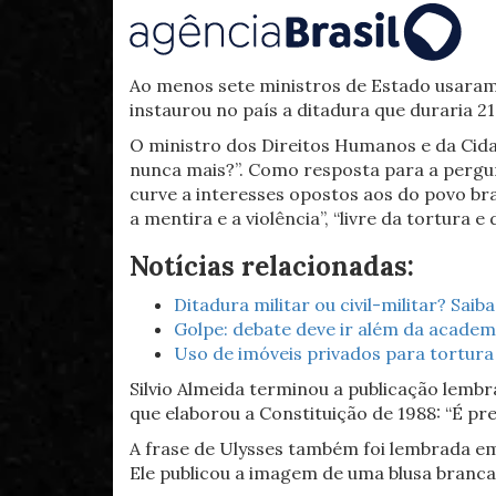
Ao menos sete ministros de Estado usaram a
instaurou no país a ditadura que duraria 21
O ministro dos Direitos Humanos e da Cidad
nunca mais?”. Como resposta para a pergun
curve a interesses opostos aos do povo bras
a mentira e a violência”, “livre da tortura 
Notícias relacionadas:
Ditadura militar ou civil-militar? Sai
Golpe: debate deve ir além da academi
Uso de imóveis privados para tortura u
Silvio Almeida terminou a publicação lemb
que elaborou a Constituição de 1988: “É pre
A frase de Ulysses também foi lembrada e
Ele publicou a imagem de uma blusa branca c