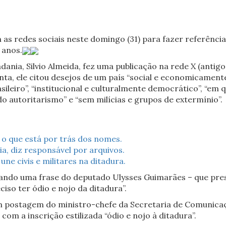
s redes sociais neste domingo (31) para fazer referência 
 anos.
ania, Silvio Almeida, fez uma publicação na rede X (antigo
ta, ele citou desejos de um país “social e economicamente
ileiro”, “institucional e culturalmente democrático”, “em 
e do autoritarismo” e “sem milícias e grupos de extermínio”.
ba o que está por trás dos nomes.
a, diz responsável por arquivos.
ne civis e militares na ditadura.
rando uma frase do deputado Ulysses Guimarães – que pres
ciso ter ódio e nojo da ditadura”.
m postagem do ministro-chefe da Secretaria de Comunicaçã
om a inscrição estilizada “ódio e nojo à ditadura”.