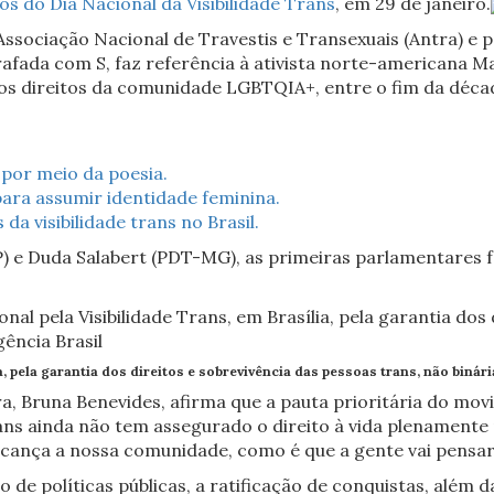
os do Dia Nacional da Visibilidade Trans
, em 29 de janeiro.
ssociação Nacional de Travestis e Transexuais (Antra) e pe
rafada com S, faz referência à ativista norte-americana M
pelos direitos da comunidade LGBTQIA+, entre o fim da déc
 por meio da poesia.
 para assumir identidade feminina.
 visibilidade trans no Brasil.
P) e Duda Salabert (PDT-MG), as primeiras parlamentares f
, pela garantia dos direitos e sobrevivência das pessoas trans, não binária
ra, Bruna Benevides, afirma que a pauta prioritária do mov
ns ainda não tem assegurado o direito à vida plenamente n
cança a nossa comunidade, como é que a gente vai pensar e
de políticas públicas, a ratificação de conquistas, além d