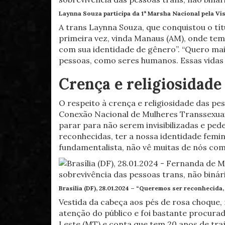
Laynna Souza participa da 1ª Marsha Nacional pela Vis
A trans Laynna Souza, que conquistou o títu
primeira vez, vinda Manaus (AM), onde tem
com sua identidade de gênero”. “Quero mai
pessoas, como seres humanos. Essas vidas 
Crença e religiosidade
O respeito à crença e religiosidade das pe
Conexão Nacional de Mulheres Transsexuais
parar para não serem invisibilizadas e ped
reconhecidas, ter a nossa identidade femin
fundamentalista, não vê muitas de nós com
Brasília (DF), 28.01.2024 – “Queremos ser reconhecida
Vestida da cabeça aos pés de rosa choque,
atenção do público e foi bastante procura
Leste (MT) e conta que tem 20 anos de traj