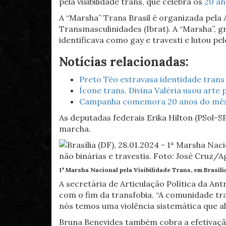
pela visibilidade trans, que celebra os
20 an
A “Marsha” Trans Brasil é organizada pela A
Transmasculinidades (Ibrat). A “Marsha”, g
identificava como gay e travesti e lutou 
Notícias relacionadas:
Preto Téo extravasa identidade trans
Ícone trans, Divina Valéria usou arte
Campanha comemora 20 anos do mês da
As deputadas federais Erika Hilton (PSol-S
marcha.
1ª Marsha Nacional pela Visibilidade Trans, em Brasília
A secretária de Articulação Política da Ant
com o fim da transfobia. “A comunidade tra
nós temos uma violência sistemática que al
Bruna Benevides também cobra a efetivação 