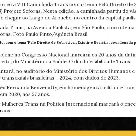
reu a VIII Caminhada Trans com o tema Pelo Direito de Sob
Projeto Séforas. Nesta edição, a caminhada partiu do vão
té chegar ao Largo do Arouche, no centro da capital paulis
o, com o tema ‘Pelo Direito de Sobreviver, Existir e Resistir’, coordenada
solene no Congresso Nacional marcará os 20 anos da data c
to, do Ministério da Saúde. O dia da Visibilidade Trans.
entará, no auditório do Ministério dos Direitos Humanos 
e transexuais brasileiras – 2024, com dados de 2023.
oféu Fernanda Benvenutty, em homenagem à militante trans
 em 2020, aos 57 anos.
 e Mulheres Trans na Política Internacional marcará o enc
trans.