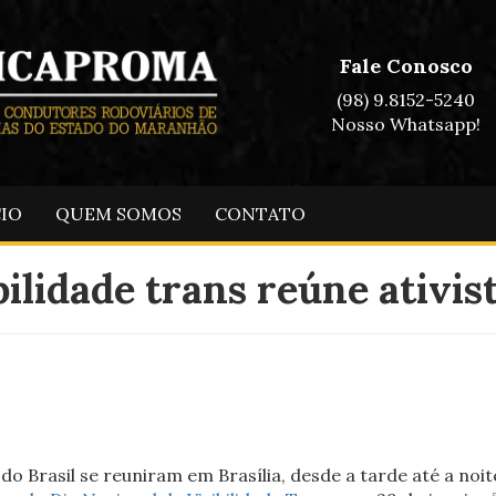
Fale Conosco
(98) 9.8152-5240
Nosso Whatsapp!
CIO
QUEM SOMOS
CONTATO
bilidade trans reúne ativis
 do Brasil se reuniram em Brasília, desde a tarde até a no