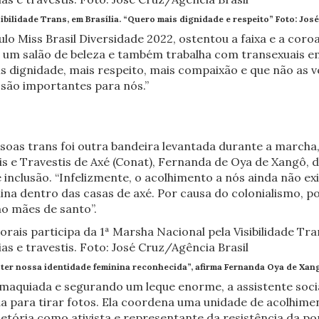
ibilidade Trans, em Brasília. “Quero mais dignidade e respeito” Foto:
José
lo Miss Brasil Diversidade 2022, ostentou a faixa e a coroa 
 um salão de beleza e também trabalha com transexuais em
s dignidade, mais respeito, mais compaixão e que não as
são importantes para nós.”
ssoas trans foi outra bandeira levantada durante a marcha
 e Travestis de Axé (Conat), Fernanda de Oya de Xangô, d
e inclusão. “Infelizmente, o acolhimento a nós ainda não e
ina dentro das casas de axé. Por causa do colonialismo, p
o mães de santo”.
, ter nossa identidade feminina reconhecida”, afirma Fernanda Oya de Xan
 maquiada e segurando um leque enorme, a assistente soci
da para tirar fotos. Ela coordena uma unidade de acolhim
etória como ativista e representante da resistência da po