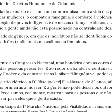
io dos Direitos Humanos e da Cidadania.
ia do armário e assuma um compromisso com a vida das pe
ta das mulheres, o combate à misoginia, o combate à violên
eção de povos indígenas e de nossas crianças e idosos, a
 a gente ainda não está posicionado na centralidade dess
ade de gênero, em que os indivíduos não se identificam co
adrões tradicionais masculinos ou femininos.
rente ao Congresso Nacional, uma bandeira com as cores d
das pessoas presentes. E ao redor da bandeira, centenas 
ny Hooker e da cantora trans Liniker: “Ninguém vai poder 
 trio elétrico, a DJ [disc jockey] Ella Nasser, de 32 anos, 
 as primeiras a morrer. E a gente não pode deixar os outr
e. Precisamos, realmente, mostrar para as pessoas que não
ar para eles que a gente existe.”