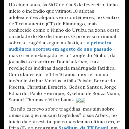
Há cinco anos, às 5h17 do dia 8 de fevereiro, tinha
início o incêndio que vitimou 10 atletas
adolescentes alojados em contêineres, no Centro
de Treinamento (CT) do Flamengo, mais
conhecido como o Ninho do Urubu, na zona oeste
da cidade do Rio de Janeiro. O processo criminal
sobre a tragédia segue na Justiça –
a primeira
audiência ocorreu em agosto do ano passado
-,
mas o recém-lançado livro “Longe do Ninho”, da
jornalista e escritora Daniela Arbex, traz
revelações inéditas daquela madrugada fatídica.
Com idades entre 14 e 16 anos, morreram no
incêndio Arthur Vinicius, Athila Paixão, Bernardo
Pisetta, Christian Esmério, Gedson Santos, Jorge
Eduardo, Pablo Henrique, Rykelmo de Souza Viana,
Samuel Thomas e Vitor Isaías.
“Eu não escrevo sobre tragédias, mas sim sobre
omissões que causam tragédias”, disse Arbex,, no
início da entrevista que concedeu na última terça-
feira (6), ao programa
Stadium, da TV Brasil,
um