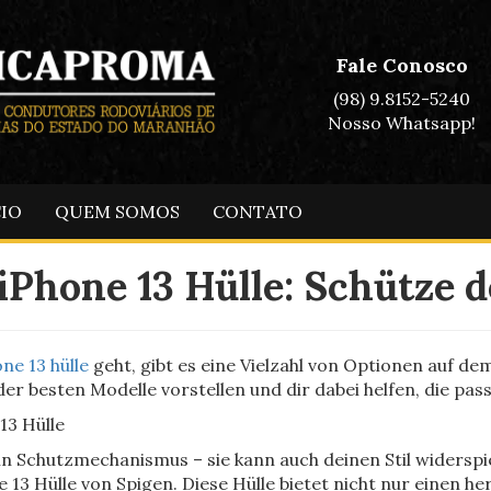
Fale Conosco
(98) 9.8152-5240
Nosso Whatsapp!
CIO
QUEM SOMOS
CONTATO
 iPhone 13 Hülle: Schütze d
ne 13 hülle
geht, gibt es eine Vielzahl von Optionen auf de
 der besten Modelle vorstellen und dir dabei helfen, die pas
13 Hülle
 ein Schutzmechanismus – sie kann auch deinen Stil widers
ne 13 Hülle von Spigen. Diese Hülle bietet nicht nur einen