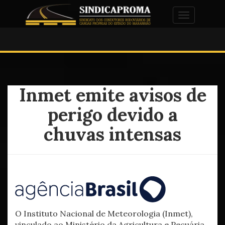
Alternar na
Inmet emite avisos de
perigo devido a
chuvas intensas
O Instituto Nacional de Meteorologia (Inmet),
vinculado ao Ministério da Agricultura e Pecuária,