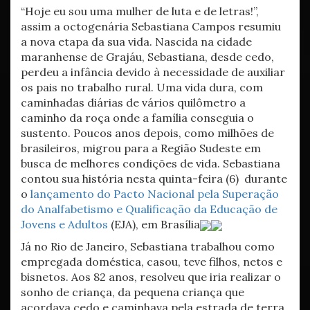
“Hoje eu sou uma mulher de luta e de letras!”,
assim a octogenária Sebastiana Campos resumiu
a nova etapa da sua vida. Nascida na cidade
maranhense de Grajáu, Sebastiana, desde cedo,
perdeu a infância devido à necessidade de auxiliar
os pais no trabalho rural. Uma vida dura, com
caminhadas diárias de vários quilômetro a
caminho da roça onde a família conseguia o
sustento. Poucos anos depois, como milhões de
brasileiros, migrou para a Região Sudeste em
busca de melhores condições de vida. Sebastiana
contou sua história nesta quinta-feira (6) durante
o
lançamento do Pacto Nacional pela Superação
do Analfabetismo e Qualificação da Educação de
Jovens e Adultos
(EJA), em Brasília
Já no Rio de Janeiro, Sebastiana trabalhou como
empregada doméstica, casou, teve filhos, netos e
bisnetos. Aos 82 anos, resolveu que iria realizar o
sonho de criança, da pequena criança que
acordava cedo e caminhava pela estrada de terra