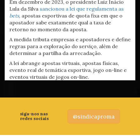
Em dezembro de 2023, o presidente Luiz Inácio
Lula da Silva
sancionou a lei que regulamenta as
bets
, apostas esportivas de quota fixa em que o
apostador sabe exatamente qual a taxa de
retorno no momento da aposta.
A medida tributa empresas e apostadores e define
regras para a exploração do serviço, além de
determinar a partilha da arrecadação.
A lei abrange apostas virtuais, apostas físicas,
evento real de temática esportiva, jogo on-line e
eventos virtuais de jogos on-line.
siga-nos nas
@sindicaproma
redes sociais