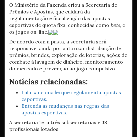
O Ministério da Fazenda criou a Secretaria de
Prêmios e Apostas, que cuidará da
regulamentação e fiscalização das apostas
esportivas de quota fixa, conhecidas como
bets
, e
os jogos on-line.
De acordo com a pasta, a secretaria será
responsável ainda por autorizar distribuição de
prêmios, brindes, exploração de loterias, ações de
combate à lavagem de dinheiro, monitoramento
do mercado e prevenção ao jogo compulsivo.
Notícias relacionadas:
Lula sanciona lei que regulamenta apostas
esportivas.
Entenda as mudanças nas regras das
apostas esportivas.
A secretaria terá três subsecretarias e 38
profissionais lotados.