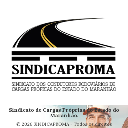
Sindicato de Cargas Próprias do Estado do
Maranhão.
© 2026 SINDICAPROMA - Todos os direitos