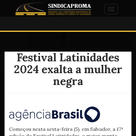
Alternar na
Festival Latinidades
2024 exalta a mulher
negra
Começou nesta sexta-feira (5), em Salvador, a 17ª
edição do Festival Latinidades, o maior evento